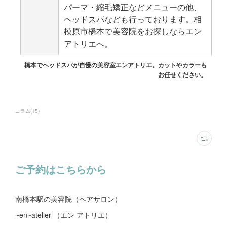
コラム
(
15
)
ご予約はこちらから
南橋本駅の美容院（ヘアサロン）
~en~atelier （エン アトリエ）