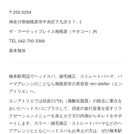
〒252-0254
神奈川県相模原市中央区下九沢５７−１
ザ・マーケットプレイス相模原（ヤオコー）内
TEL 042-700-3366
基本無休
橋本駅周辺でヘッドスパ、縮毛矯正、ストレートパーマ、パ
ーマアレンジのことなら相模原市の美容室~en~atelier（エン
アトリエ）へ。
エンアトリエでは頭皮の汚れ（過酸化脂質）の除去に重点を
おいたヘッドスパにプラスして、頭皮の血行促進を促すリラ
クゼーションメニューを加えカラダの内側からキレイをサポ
ートします。カラー・縮毛矯正・ストレートパーマなどのヘ
アアレンジとともにヘッドスパもお考えの方は、ぜひ橋本駅