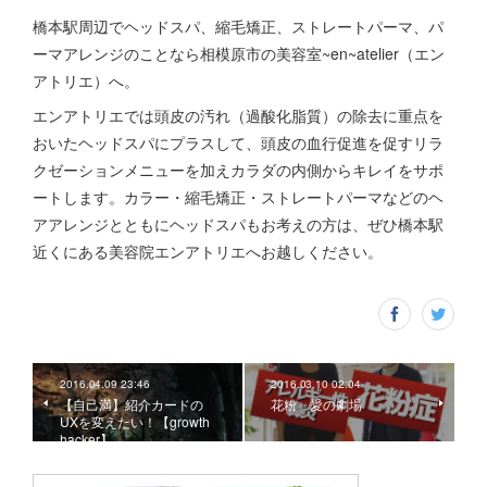
橋本駅周辺でヘッドスパ、縮毛矯正、ストレートパーマ、パ
ーマアレンジのことなら相模原市の美容室~en~atelier（エン
アトリエ）へ。
エンアトリエでは頭皮の汚れ（過酸化脂質）の除去に重点を
おいたヘッドスパにプラスして、頭皮の血行促進を促すリラ
クゼーションメニューを加えカラダの内側からキレイをサポ
ートします。カラー・縮毛矯正・ストレートパーマなどのヘ
アアレンジとともにヘッドスパもお考えの方は、ぜひ橋本駅
近くにある美容院エンアトリエへお越しください。
2016.04.09 23:46
2016.03.10 02:04
【自己満】紹介カードの
花粉 愛の劇場
UXを変えたい！【growth
hacker】