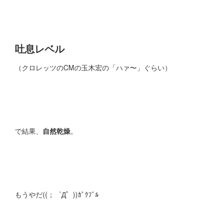
吐息レベル
（クロレッツのCMの玉木宏の「ハァ〜」ぐらい）
で結果、
自然乾燥
。
もうやだ((；゜Д゜))ｶﾞｸﾌﾞﾙ