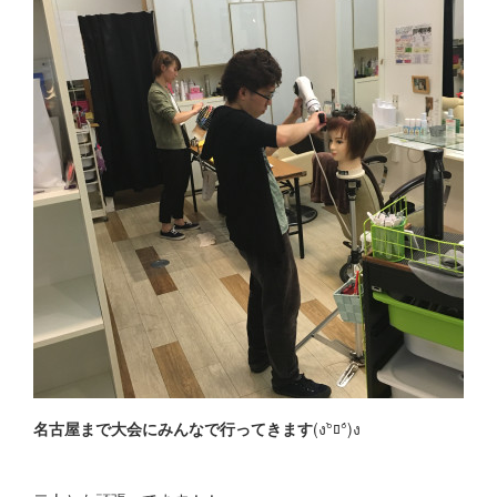
名古屋まで大会にみんなで行ってきます
(ง°̀ﾛ°́)ง