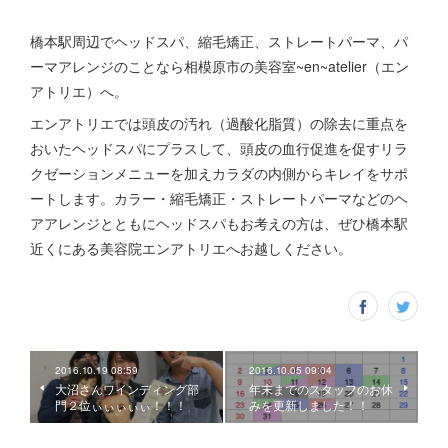
橋本駅周辺でヘッドスパ、縮毛矯正、ストレートパーマ、パ
ーマアレンジのことなら相模原市の美容室~en~atelier（エン
アトリエ）へ。
エンアトリエでは頭皮の汚れ（過酸化脂質）の除去に重点を
おいたヘッドスパにプラスして、頭皮の血行促進を促すリラ
クゼーションメニューを加えカラダの内側からキレイをサポ
ートします。カラー・縮毛矯正・ストレートパーマなどのヘ
アアレンジとともにヘッドスパもお考えの方は、ぜひ橋本駅
近くにある美容院エンアトリエへお越しください。
2016.10.19 08:59
2016.10.05 09:04
大沼さんワインディング部
年末までのスタッフのお休
門２位ぃぃぃぃぃ！！！
みを更新しました！！