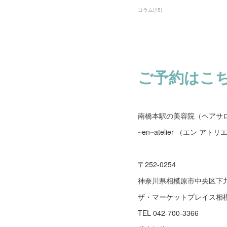
コラム
(
15
)
ご予約はこ
南橋本駅の美容院（ヘアサ
~en~atelier （エン アトリ
〒252-0254
神奈川県相模原市中央区下
ザ・マーケットプレイス相
TEL 042-700-3366