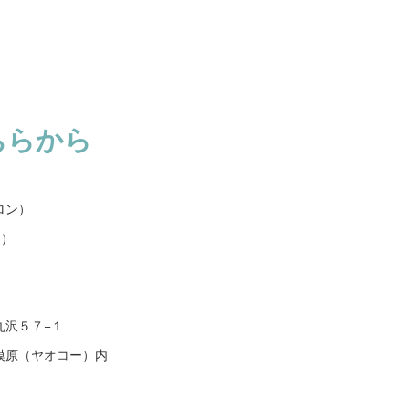
ちらから
ロン）
エ）
九沢５７−１
模原（ヤオコー）内