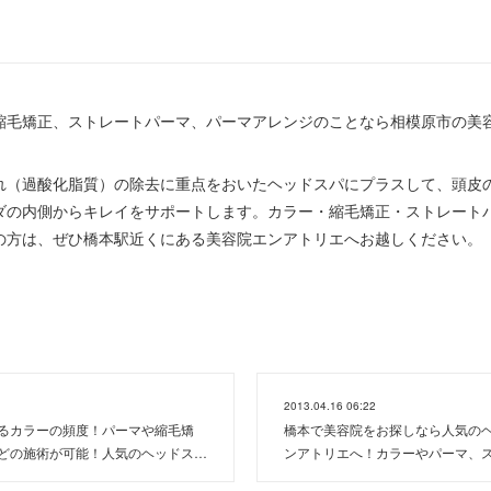
毛矯正、ストレートパーマ、パーマアレンジのことなら相模原市の美容室~en
れ（過酸化脂質）の除去に重点をおいたヘッドスパにプラスして、頭皮
ダの内側からキレイをサポートします。カラー・縮毛矯正・ストレート
の方は、ぜひ橋本駅近くにある美容院エンアトリエへお越しください。
2013.04.16 06:22
るカラーの頻度！パーマや縮毛矯
橋本で美容院をお探しなら人気の
どの施術が可能！人気のヘッドス…
ンアトリエへ！カラーやパーマ、