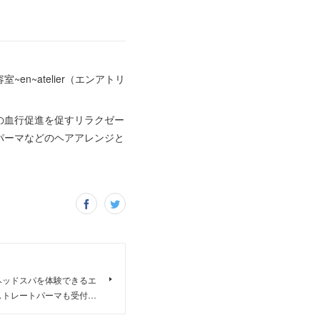
~atelier（エンアトリ
の血行促進を促すリラクゼー
パーマなどのヘアアレンジと
ヘッドスパを体験できるエ
ストレートパーマも受付…