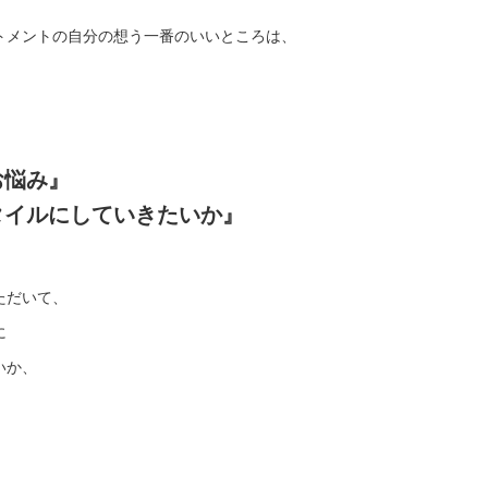
トメントの自分の想う一番のいいところは、
お悩み』
タイルにしていきたいか』
ただいて、
に
いか、