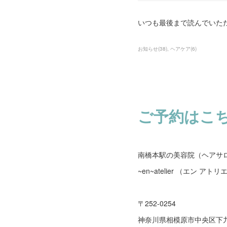
いつも最後まで読んでいた
お知らせ
(
38
)
ヘアケア
(
6
)
ご予約はこ
南橋本駅の美容院（ヘアサ
~en~atelier （エン アトリ
〒252-0254
神奈川県相模原市中央区下