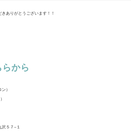
だきありがとうございます！！
ちらから
ロン）
エ）
九沢５７−１