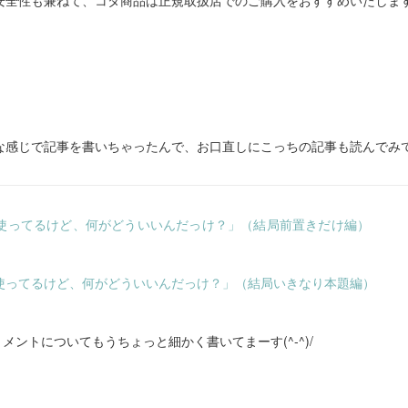
安全性も兼ねて、コタ商品は正規取扱店でのご購入をおすすめいたしま
な感じで記事を書いちゃったんで、お口直しにこっちの記事も読んでみ
使ってるけど、何がどういいんだっけ？」（結局前置きだけ編）
使ってるけど、何がどういいんだっけ？」（結局いきなり本題編）
メントについてもうちょっと細かく書いてまーす(^-^)/