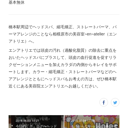
基本無休
橋本駅周辺でヘッドスパ、縮毛矯正、ストレートパーマ、パ
ーマアレンジのことなら相模原市の美容室~en~atelier（エン
アトリエ）へ。
エンアトリエでは頭皮の汚れ（過酸化脂質）の除去に重点を
おいたヘッドスパにプラスして、頭皮の血行促進を促すリラ
クゼーションメニューを加えカラダの内側からキレイをサポ
ートします。カラー・縮毛矯正・ストレートパーマなどのヘ
アアレンジとともにヘッドスパもお考えの方は、ぜひ橋本駅
近くにある美容院エンアトリエへお越しください。
2016.06.03 10:21
2016.05.04 17:56
今日の「ボ」ログ〜ヘッド
もういらないっしょ、鼻