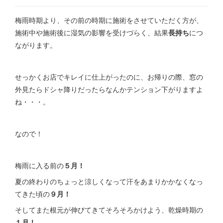
梅雨時期より、その前の時期に施術をさせていただく方が、
施術中や施術後に湿気の影響を受けづらく、結果
長持ち
につ
ながります。
せっかくお店でキレイに仕上がったのに、お帰りの際、窓の
外見たらドシャ降りだったらなんかテンション下がりますよ
ね・・・。
なので！
梅雨に入る前の
５月！
夏の終わりのちょっと涼しくなって汗をあまりかかなくなっ
てきた頃の
９月！
そしてまた根元が伸びてきてそろそろかけよう、乾燥時期の
１月！