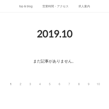
top & blog
営業時間・アクセス
求人案内
2019
.
10
まだ記事がありません。
1
2
3
4
5
6
7
8
9
10